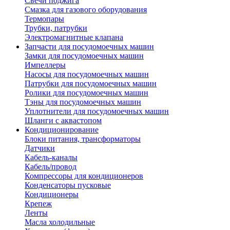
Свечи поджига
Смазка для газового оборудования
Термопары
Трубки, патрубки
Электромагнитные клапана
Запчасти для посудомоечных машин
Замки для посудомоечных машин
Импеллеры
Насосы для посудомоечных машин
Патрубки для посудомоечных машин
Ролики для посудомоечных машин
Тэны для посудомоечных машин
Уплотнители для посудомоечных машин
Шланги с аквастопом
Кондиционирование
Блоки питания, трансформаторы
Датчики
Кабель-каналы
Кабель/провод
Компрессоры для кондиционеров
Конденсаторы пусковые
Кондиционеры
Крепеж
Ленты
Масла холодильные