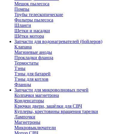
Мешок пылесоса
Помпы
Трубы телескопические
Фильтры пылесоса
Шланги
Щетки и насадки
Щётки мотора
Запчасти для водонагревателей (бойлеров)
Клапана
Магниевые аноды
Прокладки фланца
Термостаты
Тэны
Тэны для батарей
Тэны для котлов
Фланцы
Запчасти для микроволновых печей
Колпачки магнетрона
Конденсаторы
Крючки двери, защёлки для СВЧ
Куплеры, крестовины вращения тарелки
Лампочки
Магнетроны
Микровыключатели
Мотор СВЧ