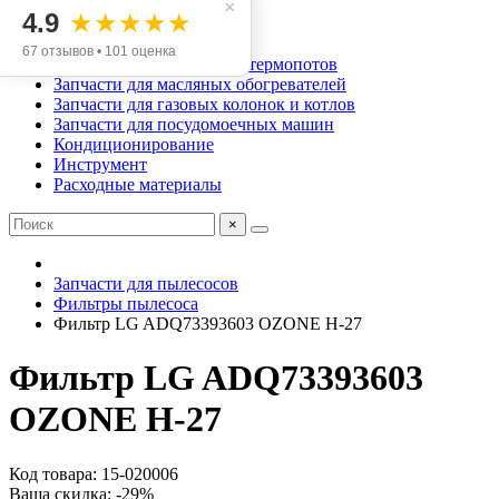
Запчасти для аэрогрилей
×
4.9
★★★★★
Запчасти для мясорубок
Запчасти для хлебопечек
67 отзывов • 101 оценка
Запчасти для чайников и термопотов
Запчасти для масляных обогревателей
Запчасти для газовых колонок и котлов
Запчасти для посудомоечных машин
Кондиционирование
Инструмент
Расходные материалы
×
Запчасти для пылесосов
Фильтры пылесоса
Фильтр LG ADQ73393603 OZONE H-27
Фильтр LG ADQ73393603
OZONE H-27
Код товара: 15-020006
Ваша скидка: -29%