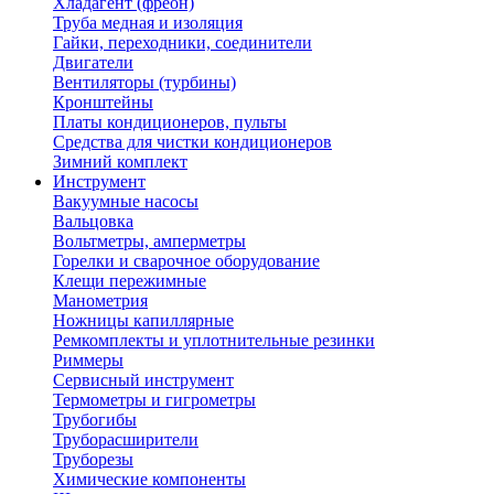
Хладагент (фреон)
Труба медная и изоляция
Гайки, переходники, соединители
Двигатели
Вентиляторы (турбины)
Кронштейны
Платы кондиционеров, пульты
Средства для чистки кондиционеров
Зимний комплект
Инструмент
Вакуумные насосы
Вальцовка
Вольтметры, амперметры
Горелки и сварочное оборудование
Клещи пережимные
Манометрия
Ножницы капиллярные
Ремкомплекты и уплотнительные резинки
Риммеры
Сервисный инструмент
Термометры и гигрометры
Трубогибы
Труборасширители
Труборезы
Химические компоненты