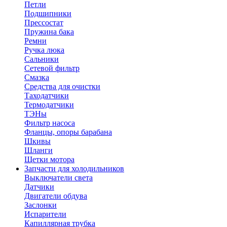
Петли
Подшипники
Прессостат
Пружина бака
Ремни
Ручка люка
Сальники
Сетевой фильтр
Смазка
Средства для очистки
Таходатчики
Термодатчики
ТЭНы
Фильтр насоса
Фланцы, опоры барабана
Шкивы
Шланги
Щетки мотора
Запчасти для холодильников
Выключатели света
Датчики
Двигатели обдува
Заслонки
Испарители
Капиллярная трубка