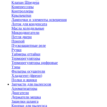
Клапан Шредера
Компрессоры
Контроллеры
Крыльчатки
Лампочки и элементы освещения
Лоток для конденсата
Масла холодильные
Микродвигатели
Петля двери
Припой
Пускозащитные реле
Ручки
Таймеры оттайки
Терморегуляторы
Терморегуляторы цифровые
Тэны
Фильтры осушители
Хладагент (фреон)
Полки и ящики
Запчасти для пылесосов
Ароматизаторы
Двигатели
Держатели мешка
Защелки шланга
Кнопки для пылесоса