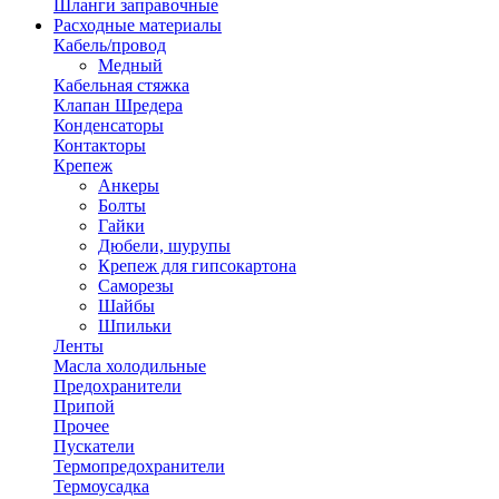
Шланги заправочные
Расходные материалы
Кабель/провод
Медный
Кабельная стяжка
Клапан Шредера
Конденсаторы
Контакторы
Крепеж
Анкеры
Болты
Гайки
Дюбели, шурупы
Крепеж для гипсокартона
Саморезы
Шайбы
Шпильки
Ленты
Масла холодильные
Предохранители
Припой
Прочее
Пускатели
Термопредохранители
Термоусадка