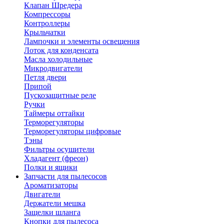
Клапан Шредера
Компрессоры
Контроллеры
Крыльчатки
Лампочки и элементы освещения
Лоток для конденсата
Масла холодильные
Микродвигатели
Петля двери
Припой
Пускозащитные реле
Ручки
Таймеры оттайки
Терморегуляторы
Терморегуляторы цифровые
Тэны
Фильтры осушители
Хладагент (фреон)
Полки и ящики
Запчасти для пылесосов
Ароматизаторы
Двигатели
Держатели мешка
Защелки шланга
Кнопки для пылесоса