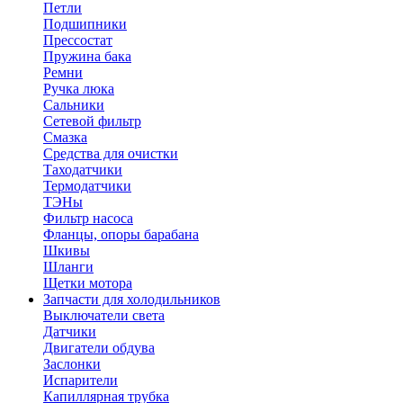
Петли
Подшипники
Прессостат
Пружина бака
Ремни
Ручка люка
Сальники
Сетевой фильтр
Смазка
Средства для очистки
Таходатчики
Термодатчики
ТЭНы
Фильтр насоса
Фланцы, опоры барабана
Шкивы
Шланги
Щетки мотора
Запчасти для холодильников
Выключатели света
Датчики
Двигатели обдува
Заслонки
Испарители
Капиллярная трубка