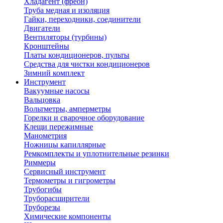
Хладагент (фреон)
Труба медная и изоляция
Гайки, переходники, соединители
Двигатели
Вентиляторы (турбины)
Кронштейны
Платы кондиционеров, пульты
Средства для чистки кондиционеров
Зимний комплект
Инструмент
Вакуумные насосы
Вальцовка
Вольтметры, амперметры
Горелки и сварочное оборудование
Клещи пережимные
Манометрия
Ножницы капиллярные
Ремкомплекты и уплотнительные резинки
Риммеры
Сервисный инструмент
Термометры и гигрометры
Трубогибы
Труборасширители
Труборезы
Химические компоненты