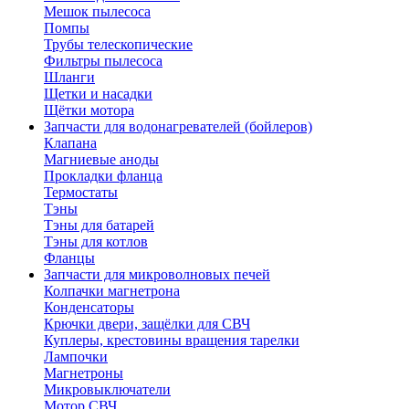
Мешок пылесоса
Помпы
Трубы телескопические
Фильтры пылесоса
Шланги
Щетки и насадки
Щётки мотора
Запчасти для водонагревателей (бойлеров)
Клапана
Магниевые аноды
Прокладки фланца
Термостаты
Тэны
Тэны для батарей
Тэны для котлов
Фланцы
Запчасти для микроволновых печей
Колпачки магнетрона
Конденсаторы
Крючки двери, защёлки для СВЧ
Куплеры, крестовины вращения тарелки
Лампочки
Магнетроны
Микровыключатели
Мотор СВЧ