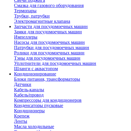
Свечи поджига
Смазка для газового оборудования
Термопары
Трубки, патрубки
Электромагнитные клапана
Запчасти для посудомоечных машин
Замки для посудомоечных машин
Импеллеры
Насосы для посудомоечных машин
Патрубки для посудомоечных машин
Ролики для посудомоечных машин
Тэны для посудомоечных машин
Уплотнители для посудомоечных машин
Шланги с аквастопом
Кондиционирование
Блоки питания, трансформаторы
Датчики
Кабель-каналы
Кабель/провод
Компрессоры для кондиционеров
Конденсаторы пусковые
Кондиционеры
Крепеж
Ленты
Масла холодильные