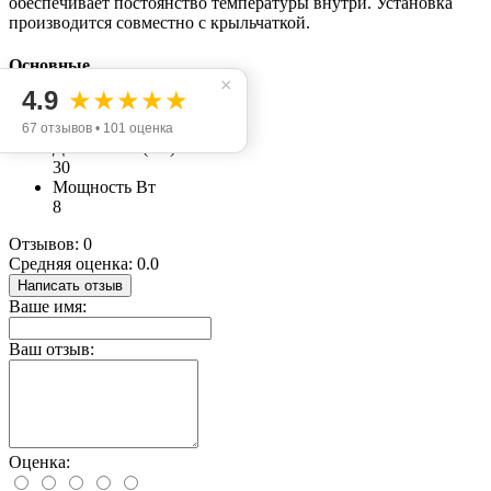
обеспечивает постоянство температуры внутри. Установка
производится совместно с крыльчаткой.
Основные
×
4.9
★★★★★
Диаметр (мм)
3,2
67 отзывов • 101 оценка
Длина вала (мм)
30
Мощность Вт
8
Отзывов: 0
Средняя оценка: 0.0
Написать отзыв
Ваше имя:
Ваш отзыв:
Оценка: