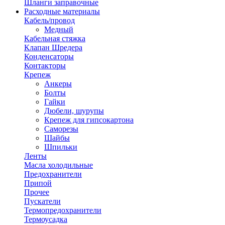
Шланги заправочные
Расходные материалы
Кабель/провод
Медный
Кабельная стяжка
Клапан Шредера
Конденсаторы
Контакторы
Крепеж
Анкеры
Болты
Гайки
Дюбели, шурупы
Крепеж для гипсокартона
Саморезы
Шайбы
Шпильки
Ленты
Масла холодильные
Предохранители
Припой
Прочее
Пускатели
Термопредохранители
Термоусадка