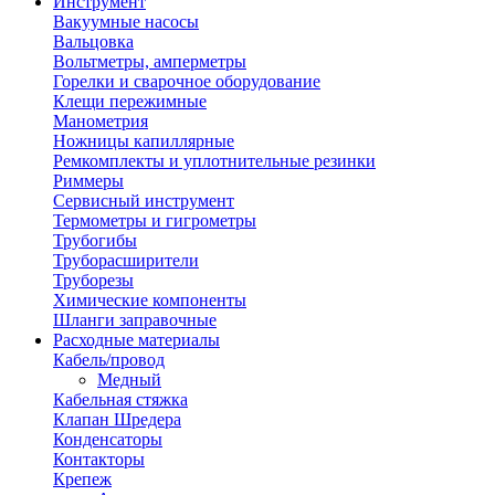
Инструмент
Вакуумные насосы
Вальцовка
Вольтметры, амперметры
Горелки и сварочное оборудование
Клещи пережимные
Манометрия
Ножницы капиллярные
Ремкомплекты и уплотнительные резинки
Риммеры
Сервисный инструмент
Термометры и гигрометры
Трубогибы
Труборасширители
Труборезы
Химические компоненты
Шланги заправочные
Расходные материалы
Кабель/провод
Медный
Кабельная стяжка
Клапан Шредера
Конденсаторы
Контакторы
Крепеж