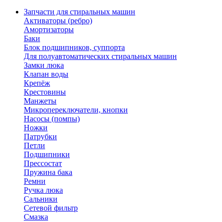
Запчасти для стиральных машин
Активаторы (ребро)
Амортизаторы
Баки
Блок подшипников, суппорта
Для полуавтоматических стиральных машин
Замки люка
Клапан воды
Крепёж
Крестовины
Манжеты
Микропереключатели, кнопки
Насосы (помпы)
Ножки
Патрубки
Петли
Подшипники
Прессостат
Пружина бака
Ремни
Ручка люка
Сальники
Сетевой фильтр
Смазка