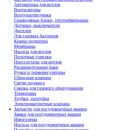
Автоматика для котлов
Вентиляторы
Воздухоотводчики
Газоводяные блоки, теплообменники
Датчики, выключатели
Дисплеи
Для газовых баллонов
Краны подпитки
Мембраны
Насосы для котлов
Пилотные горелки
Прессостаты для котлов
Расширительные баки
Ручки и терморегуляторы
Сбросные клапана
Свечи поджига
Смазка для газового оборудования
Термопары
Трубки, патрубки
Электромагнитные клапана
Запчасти для посудомоечных машин
Замки для посудомоечных машин
Импеллеры
Насосы для посудомоечных машин
Патрубки для посудомоечных машин