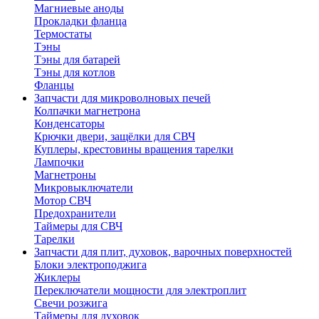
Магниевые аноды
Прокладки фланца
Термостаты
Тэны
Тэны для батарей
Тэны для котлов
Фланцы
Запчасти для микроволновых печей
Колпачки магнетрона
Конденсаторы
Крючки двери, защёлки для СВЧ
Куплеры, крестовины вращения тарелки
Лампочки
Магнетроны
Микровыключатели
Мотор СВЧ
Предохранители
Таймеры для СВЧ
Тарелки
Запчасти для плит, духовок, варочных поверхностей
Блоки электроподжига
Жиклеры
Переключатели мощности для электроплит
Свечи розжига
Таймеры для духовок