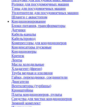
Ролики для посудомоечных машин
Тэны для посудомоечных машин
Уплотнители для посудомоечных машин
Шланги с аквастопом
Кондиционирование
Блоки питания, трансформаторы
Датчики
Кабель-каналы
Кабель/провод
Компрессоры для кондиционеров
Конденсаторы пусковые
Кондиционеры
Крепеж
Ленты
Масла холодильные
Хладагент (фреон)
Труба медная и изоляция
Гайки, переходники, соединители
Двигатели
Вентиляторы (турбины)
Кронштейны
Платы кондиционеров, пульты
Средства для чистки кондиционеров
Зимний комплект