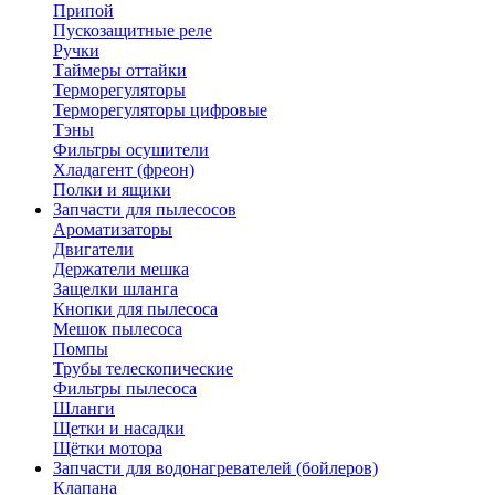
Припой
Пускозащитные реле
Ручки
Таймеры оттайки
Терморегуляторы
Терморегуляторы цифровые
Тэны
Фильтры осушители
Хладагент (фреон)
Полки и ящики
Запчасти для пылесосов
Ароматизаторы
Двигатели
Держатели мешка
Защелки шланга
Кнопки для пылесоса
Мешок пылесоса
Помпы
Трубы телескопические
Фильтры пылесоса
Шланги
Щетки и насадки
Щётки мотора
Запчасти для водонагревателей (бойлеров)
Клапана