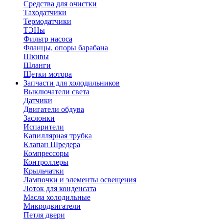
Средства для очистки
Таходатчики
Термодатчики
ТЭНы
Фильтр насоса
Фланцы, опоры барабана
Шкивы
Шланги
Щетки мотора
Запчасти для холодильников
Выключатели света
Датчики
Двигатели обдува
Заслонки
Испарители
Капиллярная трубка
Клапан Шредера
Компрессоры
Контроллеры
Крыльчатки
Лампочки и элементы освещения
Лоток для конденсата
Масла холодильные
Микродвигатели
Петля двери