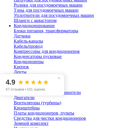
Ролики для посудомоечных машин
Тэны для посудомоечных машин
Уплотнители для посудомоечных машин
Шланги с аквастопом
Кондиционирование
Блоки питания, трансформаторы
Датчики
Кабель-каналы
Кабель/провод
Компрессоры для кондиционеров
Конденсаторы пусковые
Кондиционеры
Крепеж
Ленты
Масла холодильные
×
4.9
★★★★★
Хладагент (фреон)
Труба медная и изоляция
67 отзывов • 101 оценка
Гайки, переходники, соединители
Двигатели
Вентиляторы (турбины)
Кронштейны
Платы кондиционеров, пульты
Средства для чистки кондиционеров
Зимний комплект