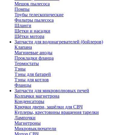
Мешок пылесоса
Помпы
Трубы телескопические
Фильтры пылесоса
Шланги
Щетки и насадки
Щётки мотора
Запчасти для водонагревателей (бойлеров)
Клапана
Магниевые аноды
Прокладки фланца
Термостаты
Тэны
Тэны для батарей
Тэны для котлов
Фланцы
Запчасти для микроволновых печей
Колпачки магнетрона
Конденсаторы
Крючки двери, защёлки для СВЧ
Куплеры, крестовины вращения тарелки
Лампочки
Магнетроны
Микровыключатели
Мотор СВЧ