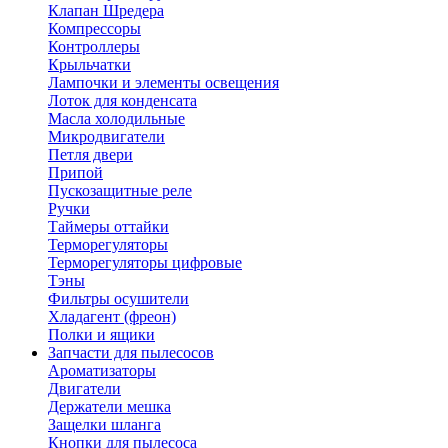
Клапан Шредера
Компрессоры
Контроллеры
Крыльчатки
Лампочки и элементы освещения
Лоток для конденсата
Масла холодильные
Микродвигатели
Петля двери
Припой
Пускозащитные реле
Ручки
Таймеры оттайки
Терморегуляторы
Терморегуляторы цифровые
Тэны
Фильтры осушители
Хладагент (фреон)
Полки и ящики
Запчасти для пылесосов
Ароматизаторы
Двигатели
Держатели мешка
Защелки шланга
Кнопки для пылесоса