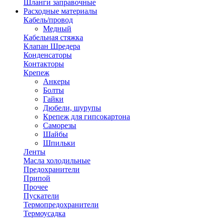
Шланги заправочные
Расходные материалы
Кабель/провод
Медный
Кабельная стяжка
Клапан Шредера
Конденсаторы
Контакторы
Крепеж
Анкеры
Болты
Гайки
Дюбели, шурупы
Крепеж для гипсокартона
Саморезы
Шайбы
Шпильки
Ленты
Масла холодильные
Предохранители
Припой
Прочее
Пускатели
Термопредохранители
Термоусадка