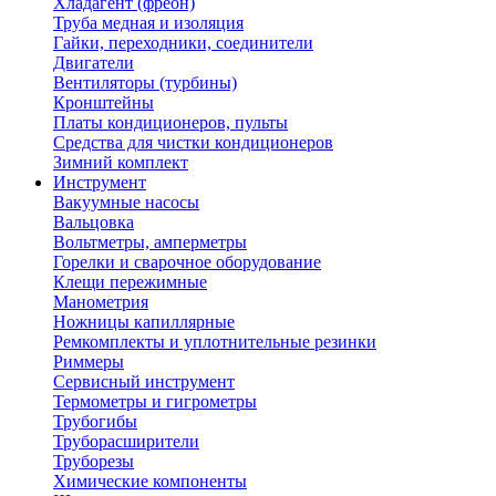
Хладагент (фреон)
Труба медная и изоляция
Гайки, переходники, соединители
Двигатели
Вентиляторы (турбины)
Кронштейны
Платы кондиционеров, пульты
Средства для чистки кондиционеров
Зимний комплект
Инструмент
Вакуумные насосы
Вальцовка
Вольтметры, амперметры
Горелки и сварочное оборудование
Клещи пережимные
Манометрия
Ножницы капиллярные
Ремкомплекты и уплотнительные резинки
Риммеры
Сервисный инструмент
Термометры и гигрометры
Трубогибы
Труборасширители
Труборезы
Химические компоненты