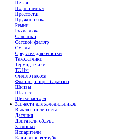
Петли
Подшипники
Прессостат
Пружина бака
Ремни
Ручка люка
Сальники
Сетевой фильтр
Смазка
Средства для очистки
Таходатчики
Термодатчики
ТЭНы
Фильтр насоса
Фланцы, опоры барабана
Шкивы
Шланги
Щетки мотора
Запчасти для холодильников
Выключатели света
Датчики
Двигатели обдува
Заслонки
Испарители
Капиллярная трубка