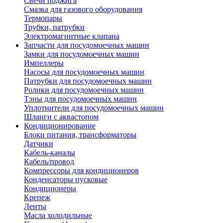
Свечи поджига
Смазка для газового оборудования
Термопары
Трубки, патрубки
Электромагнитные клапана
Запчасти для посудомоечных машин
Замки для посудомоечных машин
Импеллеры
Насосы для посудомоечных машин
Патрубки для посудомоечных машин
Ролики для посудомоечных машин
Тэны для посудомоечных машин
Уплотнители для посудомоечных машин
Шланги с аквастопом
Кондиционирование
Блоки питания, трансформаторы
Датчики
Кабель-каналы
Кабель/провод
Компрессоры для кондиционеров
Конденсаторы пусковые
Кондиционеры
Крепеж
Ленты
Масла холодильные