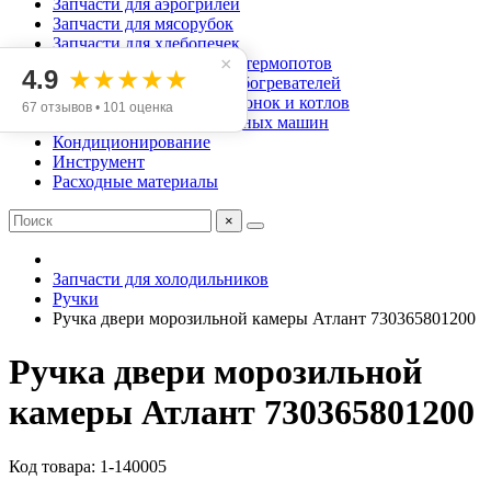
Запчасти для аэрогрилей
Запчасти для мясорубок
Запчасти для хлебопечек
×
Запчасти для чайников и термопотов
4.9
★★★★★
Запчасти для масляных обогревателей
Запчасти для газовых колонок и котлов
67 отзывов • 101 оценка
Запчасти для посудомоечных машин
Кондиционирование
Инструмент
Расходные материалы
×
Запчасти для холодильников
Ручки
Ручка двери морозильной камеры Атлант 730365801200
Ручка двери морозильной
камеры Атлант 730365801200
Код товара: 1-140005