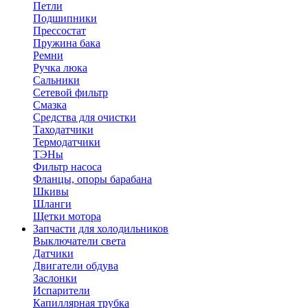
Петли
Подшипники
Прессостат
Пружина бака
Ремни
Ручка люка
Сальники
Сетевой фильтр
Смазка
Средства для очистки
Таходатчики
Термодатчики
ТЭНы
Фильтр насоса
Фланцы, опоры барабана
Шкивы
Шланги
Щетки мотора
Запчасти для холодильников
Выключатели света
Датчики
Двигатели обдува
Заслонки
Испарители
Капиллярная трубка