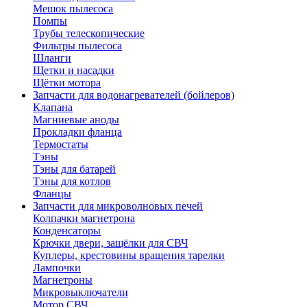
Мешок пылесоса
Помпы
Трубы телескопические
Фильтры пылесоса
Шланги
Щетки и насадки
Щётки мотора
Запчасти для водонагревателей (бойлеров)
Клапана
Магниевые аноды
Прокладки фланца
Термостаты
Тэны
Тэны для батарей
Тэны для котлов
Фланцы
Запчасти для микроволновых печей
Колпачки магнетрона
Конденсаторы
Крючки двери, защёлки для СВЧ
Куплеры, крестовины вращения тарелки
Лампочки
Магнетроны
Микровыключатели
Мотор СВЧ