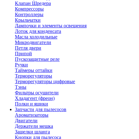
Клапан Шредера
Компрессоры
Контроллеры
Крыльчатки
Лампочки и элементы освещения
Лоток для конденсата
Масла холодильные
Микродвигатели
Петля двери
Припой
Пускозащитные реле
Ручки
Таймеры оттайки
Терморегуляторы
Терморегуляторы цифровые
Тэны
Фильтры осушители
Хладагент (фреон)
Полки и ящики
Запчасти для пылесосов
Ароматизаторы
Двигатели
Держатели мешка
Защелки шланга
Кнопки для пылесоса