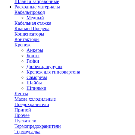
Шланги заправочные
Расходные материалы
Кабель/провод
Медный
Кабельная стяжка
Клапан Шредера
Конденсаторы
Контакторы
Крепеж
Анкеры
Болты
Гайки
Дюбели, шурупы
Крепеж для гипсокартона
Саморезы
Шайбы
Шпильки
Ленты
Масла холодильные
Предохранители
Припой
Прочее
Пускатели
Термопредохранители
Термоусадка