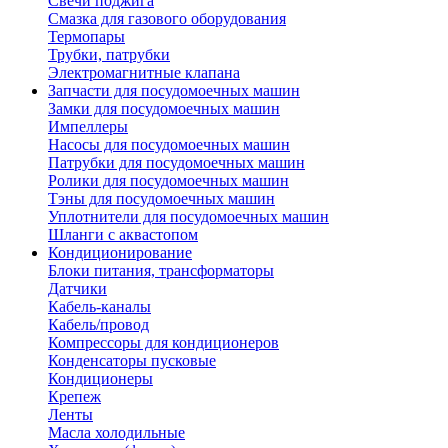
Свечи поджига
Смазка для газового оборудования
Термопары
Трубки, патрубки
Электромагнитные клапана
Запчасти для посудомоечных машин
Замки для посудомоечных машин
Импеллеры
Насосы для посудомоечных машин
Патрубки для посудомоечных машин
Ролики для посудомоечных машин
Тэны для посудомоечных машин
Уплотнители для посудомоечных машин
Шланги с аквастопом
Кондиционирование
Блоки питания, трансформаторы
Датчики
Кабель-каналы
Кабель/провод
Компрессоры для кондиционеров
Конденсаторы пусковые
Кондиционеры
Крепеж
Ленты
Масла холодильные