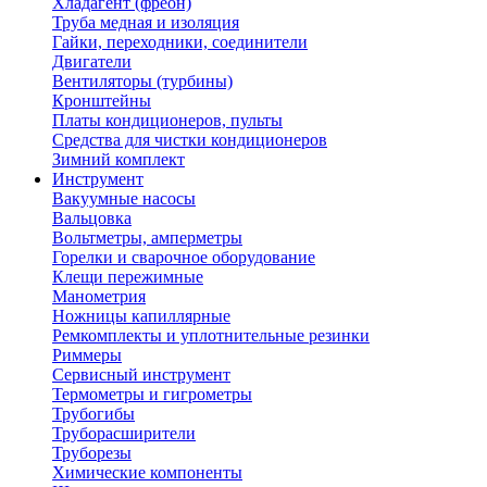
Хладагент (фреон)
Труба медная и изоляция
Гайки, переходники, соединители
Двигатели
Вентиляторы (турбины)
Кронштейны
Платы кондиционеров, пульты
Средства для чистки кондиционеров
Зимний комплект
Инструмент
Вакуумные насосы
Вальцовка
Вольтметры, амперметры
Горелки и сварочное оборудование
Клещи пережимные
Манометрия
Ножницы капиллярные
Ремкомплекты и уплотнительные резинки
Риммеры
Сервисный инструмент
Термометры и гигрометры
Трубогибы
Труборасширители
Труборезы
Химические компоненты