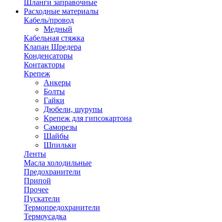
Шланги заправочные
Расходные материалы
Кабель/провод
Медный
Кабельная стяжка
Клапан Шредера
Конденсаторы
Контакторы
Крепеж
Анкеры
Болты
Гайки
Дюбели, шурупы
Крепеж для гипсокартона
Саморезы
Шайбы
Шпильки
Ленты
Масла холодильные
Предохранители
Припой
Прочее
Пускатели
Термопредохранители
Термоусадка