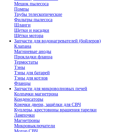
Мешок пылесоса
Помпы
Трубы телескопические
Фильтры пылесоса
Шланги
Щетки и насадки
Щётки мотора
Запчасти для водонагревателей (бойлеров)
Клапана
Магниевые аноды
Прокладки фланца
Термостаты
Тэны
Тэны для батарей
Тэны для котлов
Фланцы
Запчасти для микроволновых печей
Колпачки магнетрона
Конденсаторы
Крючки двери, защёлки для СВЧ
Куплеры, крестовины вращения тарелки
Лампочки
Магнетроны
Микровыключатели
Мотор СВЧ