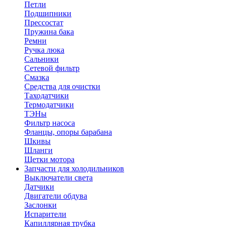
Петли
Подшипники
Прессостат
Пружина бака
Ремни
Ручка люка
Сальники
Сетевой фильтр
Смазка
Средства для очистки
Таходатчики
Термодатчики
ТЭНы
Фильтр насоса
Фланцы, опоры барабана
Шкивы
Шланги
Щетки мотора
Запчасти для холодильников
Выключатели света
Датчики
Двигатели обдува
Заслонки
Испарители
Капиллярная трубка