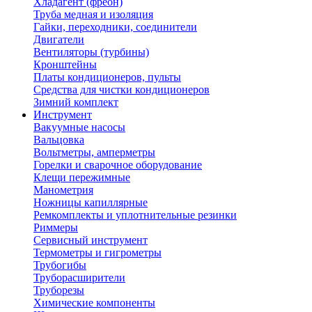
Хладагент (фреон)
Труба медная и изоляция
Гайки, переходники, соединители
Двигатели
Вентиляторы (турбины)
Кронштейны
Платы кондиционеров, пульты
Средства для чистки кондиционеров
Зимний комплект
Инструмент
Вакуумные насосы
Вальцовка
Вольтметры, амперметры
Горелки и сварочное оборудование
Клещи пережимные
Манометрия
Ножницы капиллярные
Ремкомплекты и уплотнительные резинки
Риммеры
Сервисный инструмент
Термометры и гигрометры
Трубогибы
Труборасширители
Труборезы
Химические компоненты