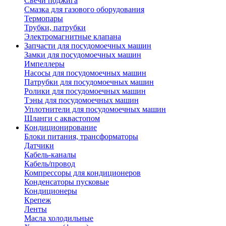
Свечи поджига
Смазка для газового оборудования
Термопары
Трубки, патрубки
Электромагнитные клапана
Запчасти для посудомоечных машин
Замки для посудомоечных машин
Импеллеры
Насосы для посудомоечных машин
Патрубки для посудомоечных машин
Ролики для посудомоечных машин
Тэны для посудомоечных машин
Уплотнители для посудомоечных машин
Шланги с аквастопом
Кондиционирование
Блоки питания, трансформаторы
Датчики
Кабель-каналы
Кабель/провод
Компрессоры для кондиционеров
Конденсаторы пусковые
Кондиционеры
Крепеж
Ленты
Масла холодильные