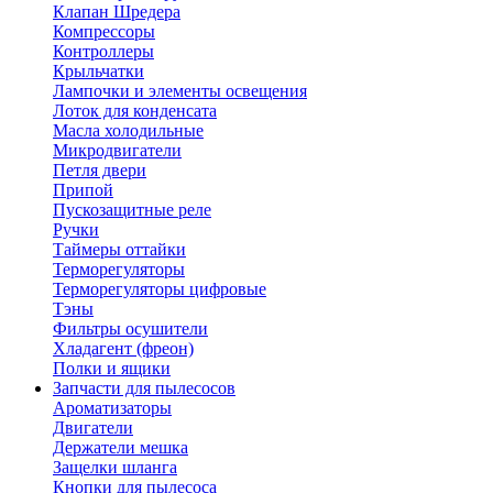
Клапан Шредера
Компрессоры
Контроллеры
Крыльчатки
Лампочки и элементы освещения
Лоток для конденсата
Масла холодильные
Микродвигатели
Петля двери
Припой
Пускозащитные реле
Ручки
Таймеры оттайки
Терморегуляторы
Терморегуляторы цифровые
Тэны
Фильтры осушители
Хладагент (фреон)
Полки и ящики
Запчасти для пылесосов
Ароматизаторы
Двигатели
Держатели мешка
Защелки шланга
Кнопки для пылесоса