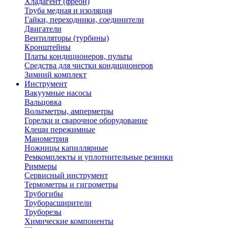
Хладагент (фреон)
Труба медная и изоляция
Гайки, переходники, соединители
Двигатели
Вентиляторы (турбины)
Кронштейны
Платы кондиционеров, пульты
Средства для чистки кондиционеров
Зимний комплект
Инструмент
Вакуумные насосы
Вальцовка
Вольтметры, амперметры
Горелки и сварочное оборудование
Клещи пережимные
Манометрия
Ножницы капиллярные
Ремкомплекты и уплотнительные резинки
Риммеры
Сервисный инструмент
Термометры и гигрометры
Трубогибы
Труборасширители
Труборезы
Химические компоненты