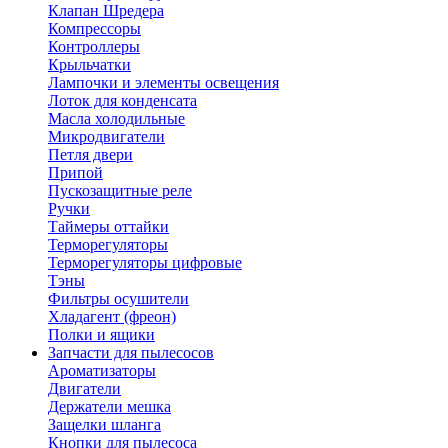
Клапан Шредера
Компрессоры
Контроллеры
Крыльчатки
Лампочки и элементы освещения
Лоток для конденсата
Масла холодильные
Микродвигатели
Петля двери
Припой
Пускозащитные реле
Ручки
Таймеры оттайки
Терморегуляторы
Терморегуляторы цифровые
Тэны
Фильтры осушители
Хладагент (фреон)
Полки и ящики
Запчасти для пылесосов
Ароматизаторы
Двигатели
Держатели мешка
Защелки шланга
Кнопки для пылесоса