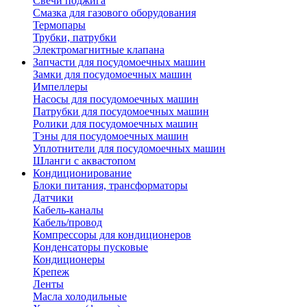
Свечи поджига
Смазка для газового оборудования
Термопары
Трубки, патрубки
Электромагнитные клапана
Запчасти для посудомоечных машин
Замки для посудомоечных машин
Импеллеры
Насосы для посудомоечных машин
Патрубки для посудомоечных машин
Ролики для посудомоечных машин
Тэны для посудомоечных машин
Уплотнители для посудомоечных машин
Шланги с аквастопом
Кондиционирование
Блоки питания, трансформаторы
Датчики
Кабель-каналы
Кабель/провод
Компрессоры для кондиционеров
Конденсаторы пусковые
Кондиционеры
Крепеж
Ленты
Масла холодильные