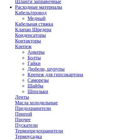
Шланги заправочные
Расходные материалы
Кабель/провод
Медный
Кабельная стяжка
Клапан Шредера
Конденсаторы
Контакторы
Крепеж
Анкеры
Болты
Гайки
Дюбели, шурупы
Крепеж для гипсокартона
Саморезы
Шайбы
Шпильки
Ленты
Масла холодильные
Предохранители
Припой
Прочее
Пускатели
Термопредохранители
Термоусадка