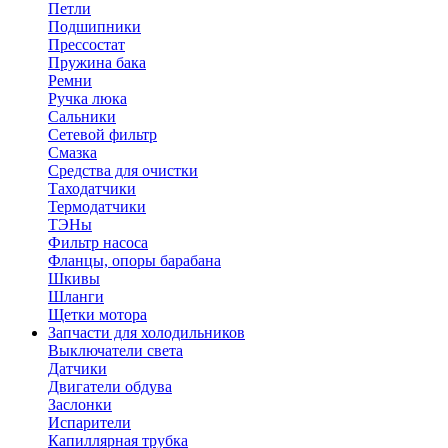
Петли
Подшипники
Прессостат
Пружина бака
Ремни
Ручка люка
Сальники
Сетевой фильтр
Смазка
Средства для очистки
Таходатчики
Термодатчики
ТЭНы
Фильтр насоса
Фланцы, опоры барабана
Шкивы
Шланги
Щетки мотора
Запчасти для холодильников
Выключатели света
Датчики
Двигатели обдува
Заслонки
Испарители
Капиллярная трубка