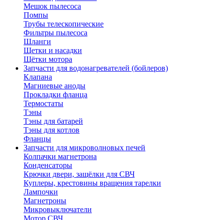
Мешок пылесоса
Помпы
Трубы телескопические
Фильтры пылесоса
Шланги
Щетки и насадки
Щётки мотора
Запчасти для водонагревателей (бойлеров)
Клапана
Магниевые аноды
Прокладки фланца
Термостаты
Тэны
Тэны для батарей
Тэны для котлов
Фланцы
Запчасти для микроволновых печей
Колпачки магнетрона
Конденсаторы
Крючки двери, защёлки для СВЧ
Куплеры, крестовины вращения тарелки
Лампочки
Магнетроны
Микровыключатели
Мотор СВЧ