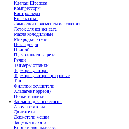
Клапан Шредера
Компрессоры
Контроллеры
Крыльчатки
Лампочки и элементы освещения
Лоток для конденсата
Масла холодильные
Микродвигатели
Петля двери
Припой
Пускозащитные реле
Ручки
Таймеры оттайки
Терморегуляторы
Терморегуляторы цифровые
Тэны
Фильтры осушители
Хладагент (фреон)
Полки и ящики
Запчасти для пылесосов
Ароматизаторы
Двигатели
Держатели мешка
Защелки шланга
Кнопки для пылесоса