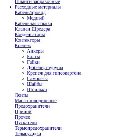
Шланги заправочные
Расходные материалы
Кабель/провод
Медный
Кабельная стяжка
Клапан Шредера
Конденсаторы
Контакторы
Крепеж
Анкеры
Болты
Гайки
Дюбели, шурупы
Крепеж для гипсокартона
Саморезы
Шайбы
Шпильки
Ленты
Масла холодильные
Предохранители
Припой
Прочее
Пускатели
Термопредохранители
Термоусадка