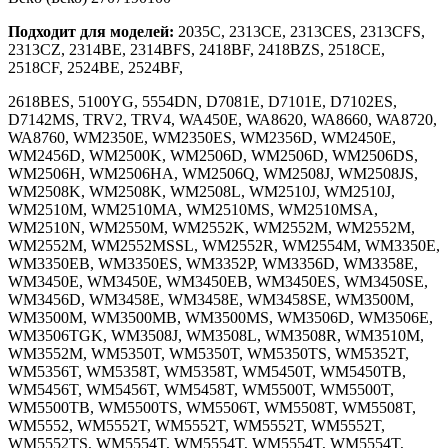
Подходит для моделей:
2035C, 2313CE, 2313CES, 2313CFS,
2313CZ, 2314BE, 2314BFS, 2418BF, 2418BZS, 2518CE,
2518CF, 2524BE, 2524BF,
2618BES, 5100YG, 5554DN, D7081E, D7101E, D7102ES,
D7142MS, TRV2, TRV4, WA450E, WA8620, WA8660, WA8720,
WA8760, WM2350E, WM2350ES, WM2356D, WM2450E,
WM2456D, WM2500K, WM2506D, WM2506D, WM2506DS,
WM2506H, WM2506HA, WM2506Q, WM2508J, WM2508JS,
WM2508K, WM2508K, WM2508L, WM2510J, WM2510J,
WM2510M, WM2510MA, WM2510MS, WM2510MSA,
WM2510N, WM2550M, WM2552K, WM2552M, WM2552M,
WM2552M, WM2552MSSL, WM2552R, WM2554M, WM3350E,
WM3350EB, WM3350ES, WM3352P, WM3356D, WM3358E,
WM3450E, WM3450E, WM3450EB, WM3450ES, WM3450SE,
WM3456D, WM3458E, WM3458E, WM3458SE, WM3500M,
WM3500M, WM3500MB, WM3500MS, WM3506D, WM3506E,
WM3506TGK, WM3508J, WM3508L, WM3508R, WM3510M,
WM3552M, WM5350T, WM5350T, WM5350TS, WM5352T,
WM5356T, WM5358T, WM5358T, WM5450T, WM5450TB,
WM5456T, WM5456T, WM5458T, WM5500T, WM5500T,
WM5500TB, WM5500TS, WM5506T, WM5508T, WM5508T,
WM5552, WM5552T, WM5552T, WM5552T, WM5552T,
WM5552TS, WM5554T, WM5554T, WM5554T, WM5554T,