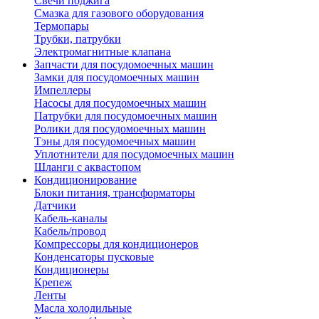
Свечи поджига
Смазка для газового оборудования
Термопары
Трубки, патрубки
Электромагнитные клапана
Запчасти для посудомоечных машин
Замки для посудомоечных машин
Импеллеры
Насосы для посудомоечных машин
Патрубки для посудомоечных машин
Ролики для посудомоечных машин
Тэны для посудомоечных машин
Уплотнители для посудомоечных машин
Шланги с аквастопом
Кондиционирование
Блоки питания, трансформаторы
Датчики
Кабель-каналы
Кабель/провод
Компрессоры для кондиционеров
Конденсаторы пусковые
Кондиционеры
Крепеж
Ленты
Масла холодильные