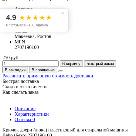
Артикул
×
3-090049
4.9
★★★★★
Производитель
Beko
67 отзывов • 101 оценка
Склад
Макеевка, Ростов
MPN
2707190100
250 руб
В корзину
Быстрый заказ
В закладки
В сравнение
Рассчитать примерную стоимость доставки
Быстрая доставка
Скидки от количества
Как сделать заказ
Описание
Характеристики
Отзывы
0
Крючок двери (люка) пластиковый для стиральной машины
Beko (Беко) 2707190100