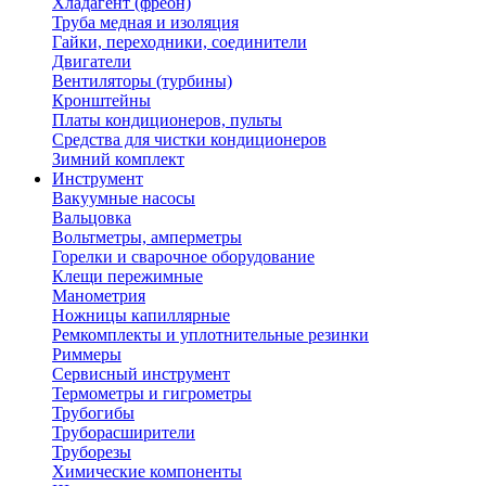
Хладагент (фреон)
Труба медная и изоляция
Гайки, переходники, соединители
Двигатели
Вентиляторы (турбины)
Кронштейны
Платы кондиционеров, пульты
Средства для чистки кондиционеров
Зимний комплект
Инструмент
Вакуумные насосы
Вальцовка
Вольтметры, амперметры
Горелки и сварочное оборудование
Клещи пережимные
Манометрия
Ножницы капиллярные
Ремкомплекты и уплотнительные резинки
Риммеры
Сервисный инструмент
Термометры и гигрометры
Трубогибы
Труборасширители
Труборезы
Химические компоненты