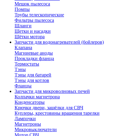
Мешок пылесоса
Помпы
Трубы телескопические
Фильтры пылесоса
Шланги
Щетки и насадки
Щётки мотора
Запчасти для водонагревателей (бойлеров)
Клапана
Магниевые аноды
Прокладки фланца
Термостаты
Тэны
Тэны для батарей
Тэны для котлов
Фланцы
Запчасти для микроволновых печей
Колпачки магнетрона
Конденсаторы
Крючки двери, защёлки для СВЧ
Куплеры, крестовины вращения тарелки
Лампочки
Магнетроны
Микровыключатели
Мотор СВЧ