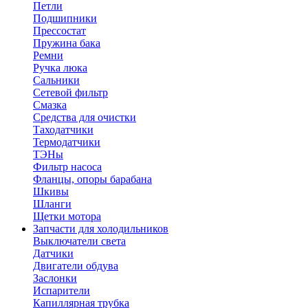
Петли
Подшипники
Прессостат
Пружина бака
Ремни
Ручка люка
Сальники
Сетевой фильтр
Смазка
Средства для очистки
Таходатчики
Термодатчики
ТЭНы
Фильтр насоса
Фланцы, опоры барабана
Шкивы
Шланги
Щетки мотора
Запчасти для холодильников
Выключатели света
Датчики
Двигатели обдува
Заслонки
Испарители
Капиллярная трубка