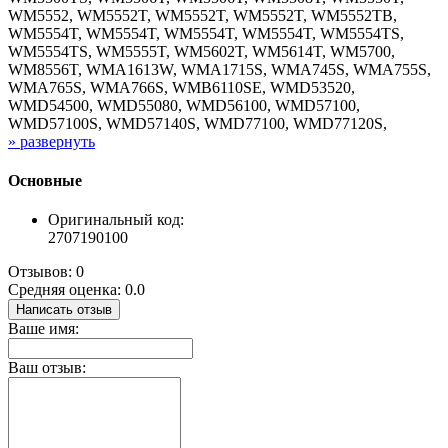
WM5552, WM5552T, WM5552T, WM5552T, WM5552TB,
WM5554T, WM5554T, WM5554T, WM5554T, WM5554TS,
WM5554TS, WM5555T, WM5602T, WM5614T, WM5700,
WM8556T, WMA1613W, WMA1715S, WMA745S, WMA755S,
WMA765S, WMA766S, WMB6110SE, WMD53520,
WMD54500, WMD55080, WMD56100, WMD57100,
WMD57100S, WMD57140S, WMD77100, WMD77120S,
» развернуть
Основные
Оригинальный код:
2707190100
Отзывов: 0
Средняя оценка: 0.0
Написать отзыв
Ваше имя:
Ваш отзыв: