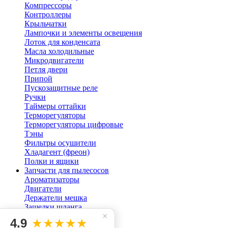
Компрессоры
Контроллеры
Крыльчатки
Лампочки и элементы освещения
Лоток для конденсата
Масла холодильные
Микродвигатели
Петля двери
Припой
Пускозащитные реле
Ручки
Таймеры оттайки
Терморегуляторы
Терморегуляторы цифровые
Тэны
Фильтры осушители
Хладагент (фреон)
Полки и ящики
Запчасти для пылесосов
Ароматизаторы
Двигатели
Держатели мешка
Защелки шланга
×
Кнопки для пылесоса
4.9
★★★★★
Мешок пылесоса