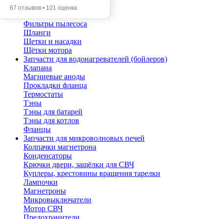
Помпы
67 отзывов • 101 оценка
Трубы телескопические
Фильтры пылесоса
Шланги
Щетки и насадки
Щётки мотора
Запчасти для водонагревателей (бойлеров)
Клапана
Магниевые аноды
Прокладки фланца
Термостаты
Тэны
Тэны для батарей
Тэны для котлов
Фланцы
Запчасти для микроволновых печей
Колпачки магнетрона
Конденсаторы
Крючки двери, защёлки для СВЧ
Куплеры, крестовины вращения тарелки
Лампочки
Магнетроны
Микровыключатели
Мотор СВЧ
Предохранители