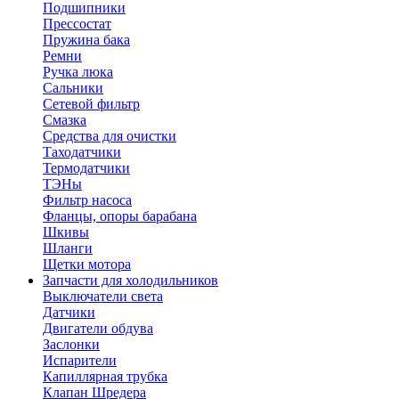
Подшипники
Прессостат
Пружина бака
Ремни
Ручка люка
Сальники
Сетевой фильтр
Смазка
Средства для очистки
Таходатчики
Термодатчики
ТЭНы
Фильтр насоса
Фланцы, опоры барабана
Шкивы
Шланги
Щетки мотора
Запчасти для холодильников
Выключатели света
Датчики
Двигатели обдува
Заслонки
Испарители
Капиллярная трубка
Клапан Шредера