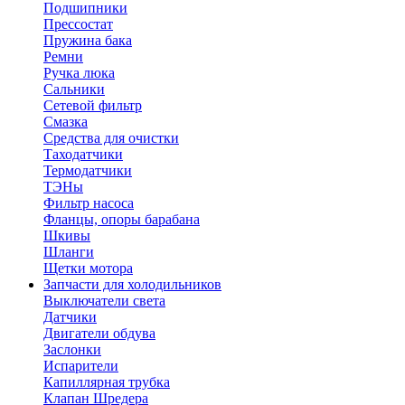
Подшипники
Прессостат
Пружина бака
Ремни
Ручка люка
Сальники
Сетевой фильтр
Смазка
Средства для очистки
Таходатчики
Термодатчики
ТЭНы
Фильтр насоса
Фланцы, опоры барабана
Шкивы
Шланги
Щетки мотора
Запчасти для холодильников
Выключатели света
Датчики
Двигатели обдува
Заслонки
Испарители
Капиллярная трубка
Клапан Шредера