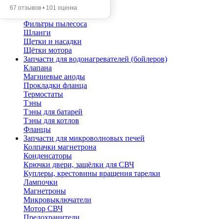
Помпы
67 отзывов • 101 оценка
Трубы телескопические
Фильтры пылесоса
Шланги
Щетки и насадки
Щётки мотора
Запчасти для водонагревателей (бойлеров)
Клапана
Магниевые аноды
Прокладки фланца
Термостаты
Тэны
Тэны для батарей
Тэны для котлов
Фланцы
Запчасти для микроволновых печей
Колпачки магнетрона
Конденсаторы
Крючки двери, защёлки для СВЧ
Куплеры, крестовины вращения тарелки
Лампочки
Магнетроны
Микровыключатели
Мотор СВЧ
Предохранители