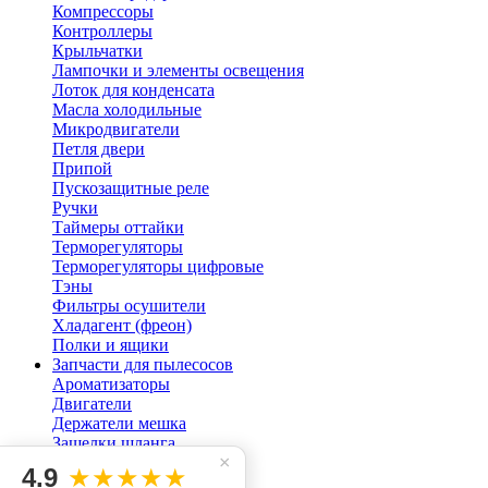
Компрессоры
Контроллеры
Крыльчатки
Лампочки и элементы освещения
Лоток для конденсата
Масла холодильные
Микродвигатели
Петля двери
Припой
Пускозащитные реле
Ручки
Таймеры оттайки
Терморегуляторы
Терморегуляторы цифровые
Тэны
Фильтры осушители
Хладагент (фреон)
Полки и ящики
Запчасти для пылесосов
Ароматизаторы
Двигатели
Держатели мешка
Защелки шланга
×
Кнопки для пылесоса
4.9
★★★★★
Мешок пылесоса