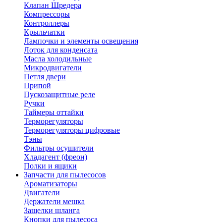
Клапан Шредера
Компрессоры
Контроллеры
Крыльчатки
Лампочки и элементы освещения
Лоток для конденсата
Масла холодильные
Микродвигатели
Петля двери
Припой
Пускозащитные реле
Ручки
Таймеры оттайки
Терморегуляторы
Терморегуляторы цифровые
Тэны
Фильтры осушители
Хладагент (фреон)
Полки и ящики
Запчасти для пылесосов
Ароматизаторы
Двигатели
Держатели мешка
Защелки шланга
Кнопки для пылесоса