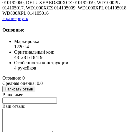
010195060, DELUXEAED800XCZ 010195059, WD1000PL
014105017, WD1000XCZ 014195009, WD1000XPL 014105018,
WD800XPL 014105016
» развернуть
Основные
Маркировка
1220 J4
Оригинальный код:
481281718419
Особенности конструкции
4 ручейков
Отзывов: 0
Средняя оценка: 0.0
Написать отзыв
Ваше имя:
Ваш отзыв: