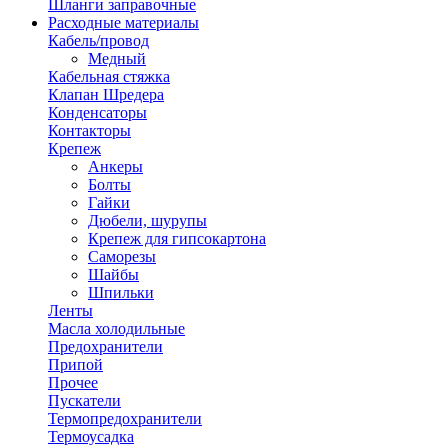
Шланги заправочные
Расходные материалы
Кабель/провод
Медный
Кабельная стяжка
Клапан Шредера
Конденсаторы
Контакторы
Крепеж
Анкеры
Болты
Гайки
Дюбели, шурупы
Крепеж для гипсокартона
Саморезы
Шайбы
Шпильки
Ленты
Масла холодильные
Предохранители
Припой
Прочее
Пускатели
Термопредохранители
Термоусадка