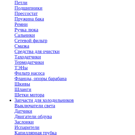
Петли
Подшипники
Прессостат
Пружина бака
Ремни
Ручка люка
Сальники
Сетевой фильтр
Смазка
Средства для очистки
Таходатчики
Термодатчики
ТЭНы
Фильтр насоса
Фланцы, опоры барабана
Шкивы
Шланги
Щетки мотора
Запчасти для холодильников
Выключатели света
Датчики
Двигатели обдува
Заслонки
Испарители
Капиллярная трубка