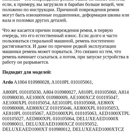
если, к примеру, вы загрузили в барабан больше вещей, чем
положено по инструкции. Причиной повреждения ремня
могут быть изношенные подшипники, деформация шкива или
вала и поломки других деталей.
Что же касается причин повреждения ремня, в первую
очередь, это его естественный износ. Если долго и часто
пользоваться стиральной машиной, ремень постепенно
растягивается. И даже по причине редкой эксплуатации
машинки ремень может порваться. Это связано из тем, что
ремень начинает ссыхаться, а потом, при запуске устройства в
работу он разрывается.
Подходит для моделей:
Ardo
A1004 010980028, A1010PL 010105061,
A800PL 010105030, A804 010980027, A810PL 010105060, A814
010980030, AE1000X 010980009, AE1000XCZ 010195047,
AE1000XPL 010105054, AE1010PL 010105068, AE800X
010980008, AE800XCZ 010195046, AE800XPL 010105053,
AE810PL 010105067, AED1000XPL 010105063, AED1000XTPL
010105027, AED800XPL 010105064, DELUXEAED1000X
010980011, DELUXEAED1000XCZ 010195052,
DELUXEAED1000XT 010980012, DELUXEAED1000XTCZ