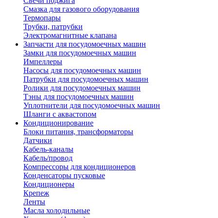
Свечи поджига
Смазка для газового оборудования
Термопары
Трубки, патрубки
Электромагнитные клапана
Запчасти для посудомоечных машин
Замки для посудомоечных машин
Импеллеры
Насосы для посудомоечных машин
Патрубки для посудомоечных машин
Ролики для посудомоечных машин
Тэны для посудомоечных машин
Уплотнители для посудомоечных машин
Шланги с аквастопом
Кондиционирование
Блоки питания, трансформаторы
Датчики
Кабель-каналы
Кабель/провод
Компрессоры для кондиционеров
Конденсаторы пусковые
Кондиционеры
Крепеж
Ленты
Масла холодильные