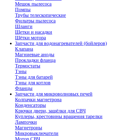
Мешок пылесоса
Помпы
Трубы телескопические
Фильтры пылесоса
Шланги
Щетки и насадки
Щётки мотора
Запчасти для водонагревателей (бойлеров)
Клапана
Магниевые аноды
Прокладки фланца
Термостаты
Тэны
Тэны для батарей
Тэны для котлов
Фланцы
Запчасти для микроволновых печей
Колпачки магнетрона
Конденсаторы
Крючки двери, защёлки для СВЧ
Куплеры, крестовины вращения тарелки
Лампочки
Магнетроны
Микровыключатели
Мотор СВЧ