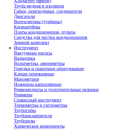
Хладагент (фреон)
Труба медная и изоляция
Гайки, переходники, соединители
Двигатели
Вентиляторы (турбины)
Кронштейны
Платы кондиционеров, пульты
Средства для чистки кондиционеров
Зимний комплект
Инструмент
Вакуумные насосы
Вальцовка
Вольтметры, амперметры
Горелки и сварочное оборудование
Клещи пережимные
Манометрия
Ножницы капиллярные
Ремкомплекты и уплотнительные резинки
Риммеры
Сервисный инструмент
Термометры и гигрометры
Трубогибы
Труборасширители
Труборезы
Химические компоненты