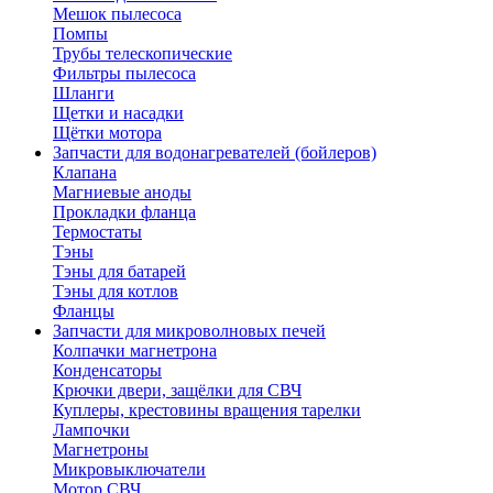
Мешок пылесоса
Помпы
Трубы телескопические
Фильтры пылесоса
Шланги
Щетки и насадки
Щётки мотора
Запчасти для водонагревателей (бойлеров)
Клапана
Магниевые аноды
Прокладки фланца
Термостаты
Тэны
Тэны для батарей
Тэны для котлов
Фланцы
Запчасти для микроволновых печей
Колпачки магнетрона
Конденсаторы
Крючки двери, защёлки для СВЧ
Куплеры, крестовины вращения тарелки
Лампочки
Магнетроны
Микровыключатели
Мотор СВЧ