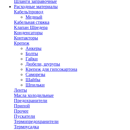
Шланги заправочные
Расходные материалы
Кабель/провод
Медный
Кабельная стяжка
Клапан Шредера
Конденсаторы
Контакторы
Крепеж
Анкеры
Болты
Гайки
Дюбели, шурупы
Крепеж для гипсокартона
Саморезы
Шайбы
Шпильки
Ленты
Масла холодильные
Предохранители
Припой
Прочее
Пускатели
Термопредохранители
Термоусадка