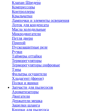
Клапан Шредера
Компрессоры
Контроллеры
Крыльчатки
Лампочки и элементы освещения
Лоток для конденсата
Масла холодильные
Микродвигатели
Петля двери
Припой
Пускозащитные реле
Ручки
Таймеры оттайки
Терморегуляторы
Терморегуляторы цифровые
Тэны
Фильтры осушители
Хладагент (фреон)
Полки и ящики
Запчасти для пылесосов
Ароматизаторы
Двигатели
Держатели мешка
Защелки шланга
Кнопки для пылесоса