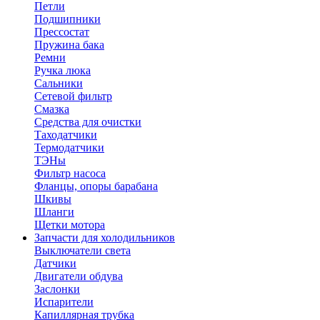
Петли
Подшипники
Прессостат
Пружина бака
Ремни
Ручка люка
Сальники
Сетевой фильтр
Смазка
Средства для очистки
Таходатчики
Термодатчики
ТЭНы
Фильтр насоса
Фланцы, опоры барабана
Шкивы
Шланги
Щетки мотора
Запчасти для холодильников
Выключатели света
Датчики
Двигатели обдува
Заслонки
Испарители
Капиллярная трубка