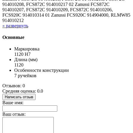
914010208, FCS872C 914010217 02 Zanussi FCS872C
914010207, FCS872C 914010209, FCS872C 914010206,
FCS920C 914010314 01 Zanussi FCS920C 914904000, RLMW85
914010212
» развернуть
Основные
Маркировка
1120 H7
Длина (мм)
1120
Особенности конструкции
7 ручейков
Отзывов: 0
Средняя оценка: 0.0
Написать отзыв
Ваше имя:
Ваш отзыв: