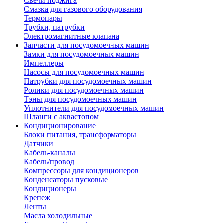
Свечи поджига
Смазка для газового оборудования
Термопары
Трубки, патрубки
Электромагнитные клапана
Запчасти для посудомоечных машин
Замки для посудомоечных машин
Импеллеры
Насосы для посудомоечных машин
Патрубки для посудомоечных машин
Ролики для посудомоечных машин
Тэны для посудомоечных машин
Уплотнители для посудомоечных машин
Шланги с аквастопом
Кондиционирование
Блоки питания, трансформаторы
Датчики
Кабель-каналы
Кабель/провод
Компрессоры для кондиционеров
Конденсаторы пусковые
Кондиционеры
Крепеж
Ленты
Масла холодильные