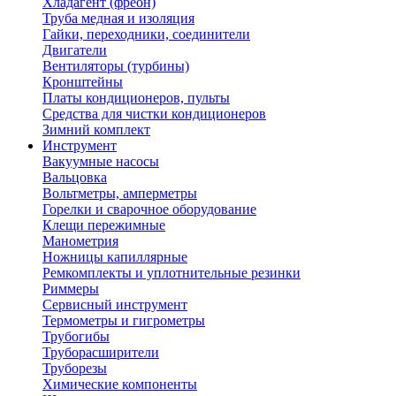
Хладагент (фреон)
Труба медная и изоляция
Гайки, переходники, соединители
Двигатели
Вентиляторы (турбины)
Кронштейны
Платы кондиционеров, пульты
Средства для чистки кондиционеров
Зимний комплект
Инструмент
Вакуумные насосы
Вальцовка
Вольтметры, амперметры
Горелки и сварочное оборудование
Клещи пережимные
Манометрия
Ножницы капиллярные
Ремкомплекты и уплотнительные резинки
Риммеры
Сервисный инструмент
Термометры и гигрометры
Трубогибы
Труборасширители
Труборезы
Химические компоненты