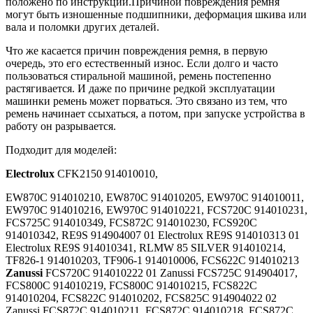
положено по инструкции.Причиной повреждения ремня
могут быть изношенные подшипники, деформация шкива или
вала и поломки других деталей.
Что же касается причин повреждения ремня, в первую
очередь, это его естественный износ. Если долго и часто
пользоваться стиральной машиной, ремень постепенно
растягивается. И даже по причине редкой эксплуатации
машинки ремень может порваться. Это связано из тем, что
ремень начинает ссыхаться, а потом, при запуске устройства в
работу он разрывается.
Подходит для моделей:
Electrolux
CFK2150 914010010,
EW870C 914010210, EW870C 914010205, EW970C 914010011,
EW970C 914010216, EW970C 914010221, FCS720C 914010231,
FCS725C 914010349, FCS872C 914010230, FCS920C
914010342, RE9S 914904007 01 Electrolux RE9S 914010313 01
Electrolux RE9S 914010341, RLMW 85 SILVER 914010214,
TF826-1 914010203, TF906-1 914010006, FCS622C 914010213
Zanussi
FCS720C 914010222 01 Zanussi FCS725C 914904017,
FCS800C 914010219, FCS800C 914010215, FCS822C
914010204, FCS822C 914010202, FCS825C 914904022 02
Zanussi FCS872C 914010211, FCS872C 914010218, FCS872C