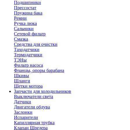
Подшипники
Прессостат
Пружина бака
Ремни
Ручка люка
Сальники
Сетевой фильтр
Смазка
Средства для очистки
Таходатчики
Термодатчики
ТЭНы
Фильтр насоса
Фланцы, опоры барабана
Шкивы
Шланги
Щетки мотора
Запчасти для холодильников
Выключатели света
Датчики
Двигатели обдува
Заслонки
Испарители
Капиллярная трубка
Клапан Шредера