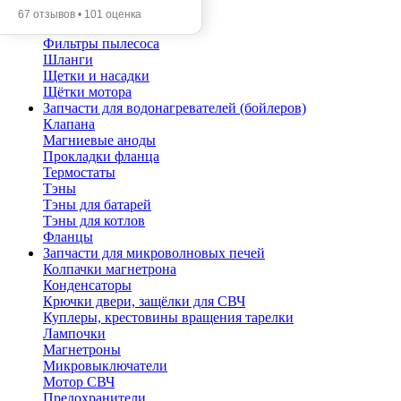
Помпы
67 отзывов • 101 оценка
Трубы телескопические
Фильтры пылесоса
Шланги
Щетки и насадки
Щётки мотора
Запчасти для водонагревателей (бойлеров)
Клапана
Магниевые аноды
Прокладки фланца
Термостаты
Тэны
Тэны для батарей
Тэны для котлов
Фланцы
Запчасти для микроволновых печей
Колпачки магнетрона
Конденсаторы
Крючки двери, защёлки для СВЧ
Куплеры, крестовины вращения тарелки
Лампочки
Магнетроны
Микровыключатели
Мотор СВЧ
Предохранители