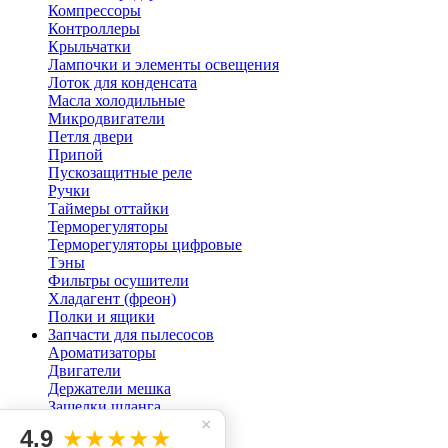
Компрессоры
Контроллеры
Крыльчатки
Лампочки и элементы освещения
Лоток для конденсата
Масла холодильные
Микродвигатели
Петля двери
Припой
Пускозащитные реле
Ручки
Таймеры оттайки
Терморегуляторы
Терморегуляторы цифровые
Тэны
Фильтры осушители
Хладагент (фреон)
Полки и ящики
Запчасти для пылесосов
Ароматизаторы
Двигатели
Держатели мешка
Защелки шланга
×
Кнопки для пылесоса
4.9
★★★★★
Мешок пылесоса